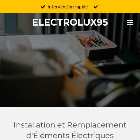
Intervention rapide
Passer
au
ELECTROLUX95
contenu
principal
Installation et Remplacement
d'Éléments Électriques